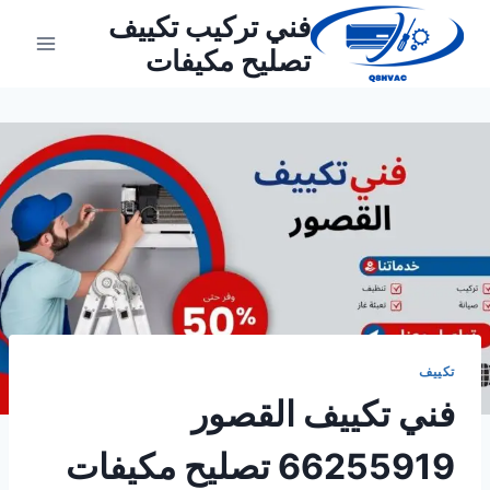
لتجاوز
فني تركيب تكييف
لى
تصليح مكيفات
لمحتوى
تكييف
فني تكييف القصور
66255919 تصليح مكيفات