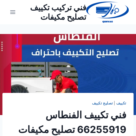
لتجاوز
فني تركيب تكييف
لى
تصليح مكيفات
لمحتوى
تكييف
|
تصليح تكييف
فني تكييف الفنطاس
66255919 تصليح مكيفات